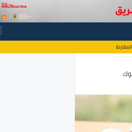
المقارنة
نوك