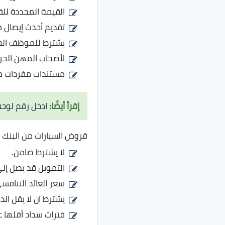
القيمة المحددة للقرض بحد أدنى 15 ألف جني
تقديم أحدث إيصال م
يشترط للموظف الحك
لأصحاب المهن الحر
مستندات مفردات م
إقرأ أيضًا:
ادخل رقم لوحة 
قروض السيارات من البنك 
لا يشترط ضامن.
التمويل قد يصل إلى
سعر العائد التنافس
يشترط ان لا يقل الدخل
فترات سداد أقلها عام وأ