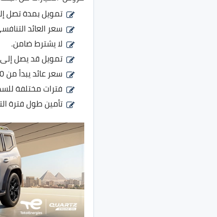
تمويل بمدة تصل إلى 7 سنو
سعر العائد التنافس
لا يشترط ضامن.
تمويل قد يصل إلى 1.5 مليون جنيه.
سعر عائد يبدأ من 14.50% في السنة.
فترات مختلفة للسداد م
تأمين طول فترة الت