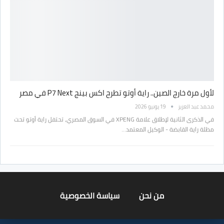
لأول مرة خارج الصين.. راية أوتو تطرح اكس بينج P7 Next في مصر
محمد عبد العزيز
19 يونيو 2026
في الذكرى الثانية لإطلاق علامة XPENG في السوق المصري، تحتفل راية أوتو تحت
مظلة راية القابضة - الوكيل المعتمد…
من نحن
سياسة الخصوصية