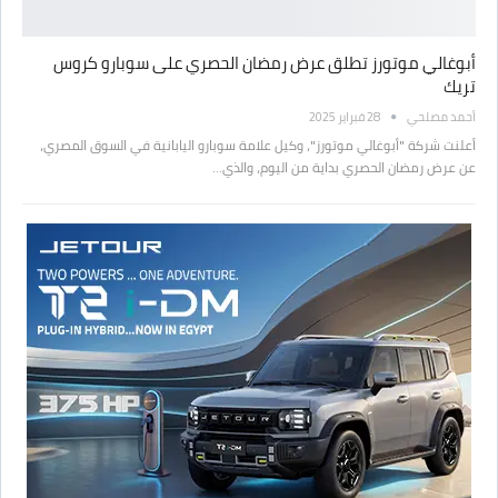
أبوغالي موتورز تطلق عرض رمضان الحصري على سوبارو كروس
تريك
أحمد مصلحي
28 فبراير 2025
أعلنت شركة "أبوغالي موتورز"، وكيل علامة سوبارو اليابانية في السوق المصري،
عن عرض رمضان الحصري بداية من اليوم، والذي…