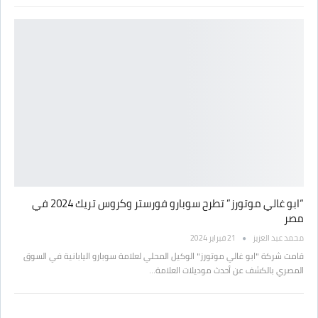
“ابو غالي موتورز” تطرح سوبارو فورستر وكروس تريك 2024 في
مصر
محمد عبد العزيز
21 فبراير 2024
قامت شركة "ابو غالي موتورز" الوكيل المحلي لعلامة سوبارو اليابانية في السوق
المصري بالكشف عن أحدث موديلات العلامة…