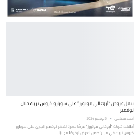
ننقل عروض “أبوغالي موتورز” على سوبارو كروس تريك خلال
نوفمبر
أحمد مصلحي
6 نوفمبر 2024
أطلقت شركة "أبوغالي موتورز" عرضًا حصريًا لشهر نوفمبر الجاري على سوبارو
كروس تريك في مر. يتضمن العرض ترخيصًا مجانيًا…