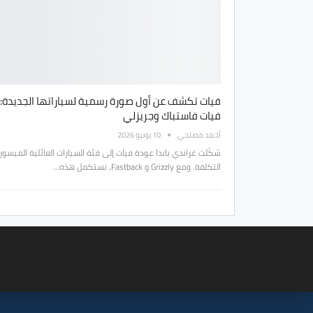
فيات تكشف عن أول صورة رسمية لسياراتها الجديدة:
فيات فاستباك وجريزلي
أحمد مصلحي
10 يونيو 2026
شكّلت غراندي باندا عودة فيات إلى فئة السيارات العائلية الميسور
التكلفة. ومع Grizzly و Fastback، نستكمل هذه…