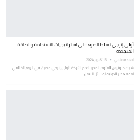
أولى إنرجي تسلط الضوء على استراتيجيات الاستدامة والطاقة
المتجددة
أحمد مصلحي
13 أكتوبر 2024
شارك د. ونيس العتود، المدير العام لشركة "أولى إنرجي مصر"، في اليوم الختامي
لقمة مصر الدولية لوسائل التنقل…