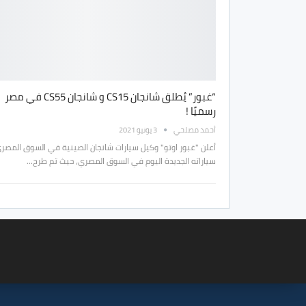
“غبور” يُطلق شانجان CS15 و شانجان CS55 في مصر
رسميًا !
أحمد مصلحي
3 يونيو 2021
أعلن "غبور اوتو" وكيل سيارات شانجان الصينية في السوق المصر
سياراته الجديدة اليوم في السوق المصري، حيث تم طرح…