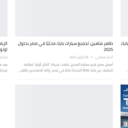
بايك
طاهر شاهين: تجميع سيارات بايك محليًا في مصر بحلول
الزيا
2025
اوتو”
أحمد مصلحي
28 أكتوبر 2024
محمد ع
أسفل سفح هرم سقارة المدرج، نظمت شركة "الكان أوتو" فعالية
بعد م
…
للكشف عن بايك BJ30 الجديدة كليًا في مصر. وأكد المهندس طاهر…
شركة 