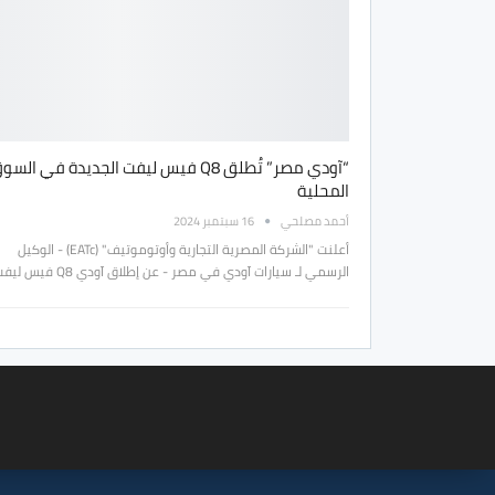
“آودي مصر” تُطلق Q8 فيس ليفت الجديدة في الس
المحلية
أحمد مصلحي
16 سبتمبر 2024
أعلنت "الشركة المصرية التجارية وأوتوموتيف" (EATc) - الوكيل
الرسمي لـ سيارات آودي في مصر - عن إطلاق آودي Q8 فيس ليفت…