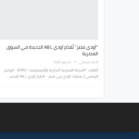
“آودي مصر” تُقدّم آودي A8 L الجديدة في السوق
المصرية
أحمد مصلحي
22 يناير 2025
أطلقت "الشركة المصرية التجارية وأوتوموتيف" (EATc) - الوكيل
الرسمي لـ سيارات آودي في مصر - الطراز آودي A8 L الجديد…