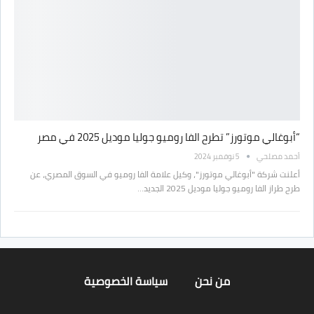
“أبوغالي موتورز” تطرح الفا روميو جوليا موديل 2025 في مصر
أحمد مصلحي
5 نوفمبر 2024
أعلنت شركة "أبوغالي موتورز"، وكيل علامة الفا روميو في السوق المصري، عن
طرح طراز الفا روميو جوليا موديل 2025 الجديد…
من نحن
سياسة الخصوصية