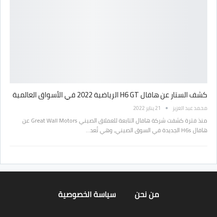
كشف الستار عن هافال H6 GT الرياضية 2022 في الأسواق العالمية
محمد عبد العزيز
21 يناير 2022
منذ فترة كشفت شركة هافال التابعة للعملاق الصيني Great Wall Motors عن
هافال H6s الجديدة في السوق الصيني، وهي تُعد…
من نحن
سياسة الخصوصية