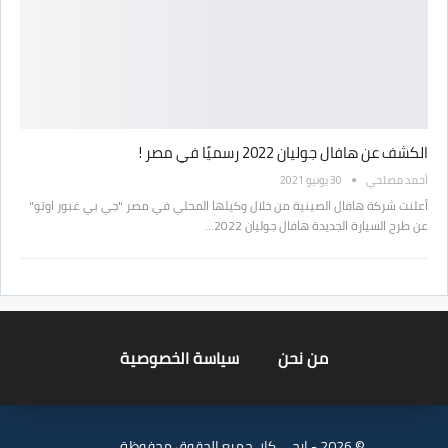
الكشف عن هافال جوليان 2022 رسميًا في مصر !
أحمد مصلحي
30 يونيو 2021
أعلنت شركة هافال الصينية من خلال وكيلها المحلي في مصر "جي بي غبور اوتو"
عن طرح السيارة الجديدة هافال جوليان 2022…
من نحن
سياسة الخصوصية
© 2026 - ايجي كار. جميع الحقوق محفوظة.