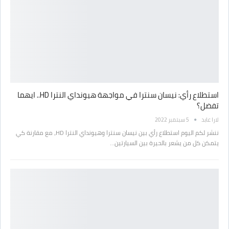
استطلاع رأي: نيسان سنترا في مواجهة هيونداي النترا HD.. ايهما
تفضل؟
لارا عابد
5 سبتمبر 2022
ننشر لكم اليوم استطلاع رأي بين نيسان سنترا وهيونداي النترا HD، مع مقارنة كي
يتمكن كل من يشعر بالحيرة بين السيارتين…