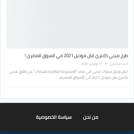
طرح ميني كانتري مان موديل 2021 في السوق المصري !
أحمد مصلحي
17 نوفمبر 2020
اعلن وكيل سيارات ميني في مصر “المجموعة البافارية للسيارات” عن إطلاق ميني
كانتري مان موديل 2021 الى الأسواق المصرية،…
من نحن
سياسة الخصوصية