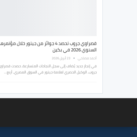
قصراوي جروب تحصد 4 جوائز من جيتور خلال مؤتمرها
السنوي 2026 في بكين
أحمد مصلحي
23 أبريل 2026
في إنجاز جديد يُضاف إلى سجل النجاحات المتسارعة، حصدت قصراو
جروب، الوكيل الحصري لعلامة جيتور في السوق المصري، أربع…