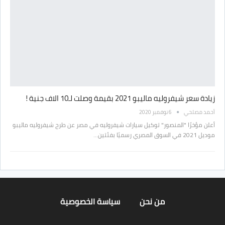
زيادة سعر شيفروليه ماليبو 2021 بقيمة وصلت لـ10 الاف جنية !
أحمد مصلحي
6 نوفمبر 2020
أعلن مؤخرًا "المنصور" توكيل سيارات شيفروليه في مصر عن طرح شيفروليه ماليبو
موديل 2021 في السوق المصري رسميًا بفئتين…
من نحن
سياسة الخصوصية