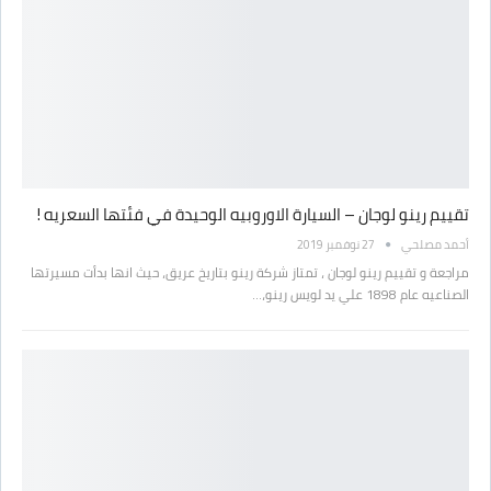
تقييم رينو لوجان – السيارة الاوروبيه الوحيدة في فئتها السعريه !
أحمد مصلحي
27 نوفمبر 2019
مراجعة و تقييم رينو لوجان ، تمتاز شركة رينو بتاريخ عريق، حيث انها بدأت مسيرتها
الصناعيه عام 1898 علي يد لويس رينو،…