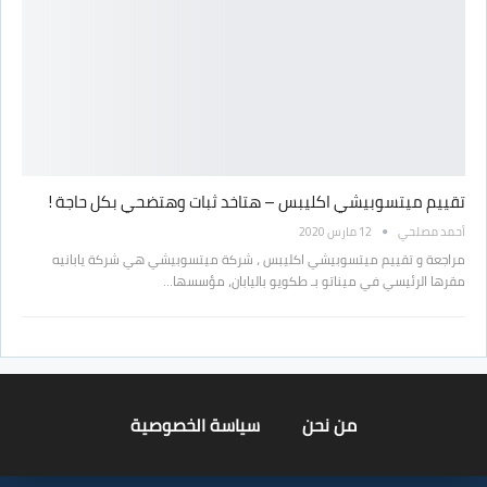
تقييم ميتسوبيشي اكليبس – هتاخد ثبات وهتضحي بكل حاجة !
أحمد مصلحي
12 مارس 2020
مراجعة و تقييم ميتسوبيشي اكليبس ، شركة ميتسوبيشي هي شركة يابانيه
مقرها الرئيسي في ميناتو بـ طكويو باليابان، مؤسسها…
من نحن
سياسة الخصوصية