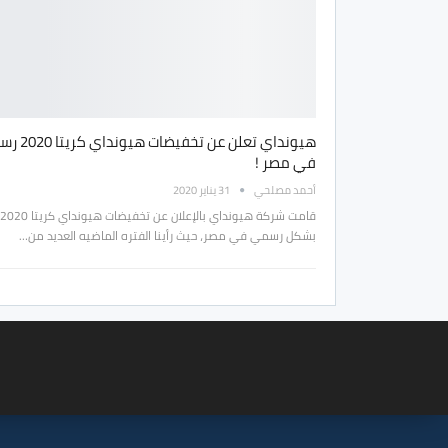
هيونداي تعلن عن تخفيضات ه
في مصر !
أحمد مصلحي
31 يناير 2020
قامت شركة هيونداي بالإعلان عن تخفيضات هيونداي كريتا 2020
بشكل رسمي في مصر، حيث رأينا الفتره الماضيه العديد من…