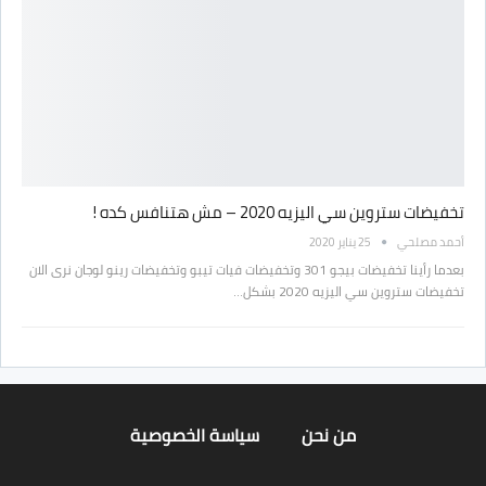
تخفيضات ستروين سي اليزيه 2020 – مش هتنافس كده !
أحمد مصلحي
25 يناير 2020
بعدما رأينا تخفيضات بيجو 301 وتخفيضات فيات تيبو وتخفيضات رينو لوجان نرى الان
تخفيضات ستروين سي اليزيه 2020 بشكل…
من نحن
سياسة الخصوصية