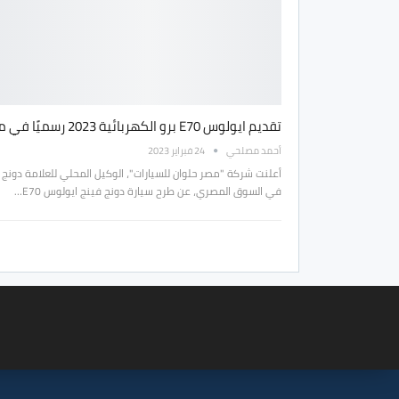
تقديم ايولوس E70 برو الكهربائية 2023 رسميًا في مصر
أحمد مصلحي
24 فبراير 2023
أعلنت شركة "مصر حلوان للسيارات"، الوكيل المحلي للعلامة دونج 
في السوق المصري، عن طرح سيارة دونج فينج ايولوس E70…