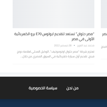
“مصر حلوان” تستعد لتقديم ايولوس E70 برو الكهربائية
الأولى في مصر
محمد عبد العزيز
28 ديسمبر 2022
فينج
تعتزم شركة "مصر حلوان اوتوموتيف"، الوكيل المحلي لعلامة دونج
فينج، تقديم أول سيارة كهربائية في السوق المصري من خلال…
من نحن
سياسة الخصوصية