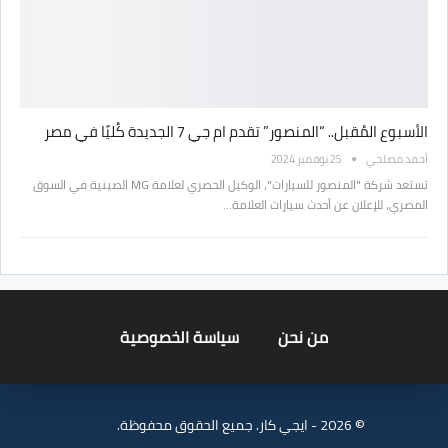
الأسبوع المُقبل.. “المنصور” تقدم ام جي 7 الجديدة كُليًا في مصر
أحمد مصلحي
25 نوفمبر 2024
تستعد شركة "المنصور للسيارات"، الوكيل الحصري لعلامة MG الصينية في السوق
المصري، للإعلان عن أحدث سيارات العلامة…
من نحن
سياسة الخصوصية
© 2026 - ايجي كار. جميع الحقوق محفوظة.