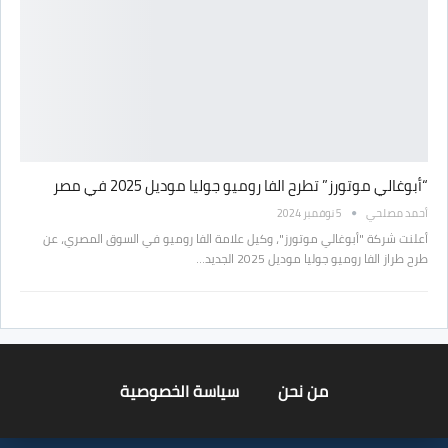
“أبوغالي موتورز” تطرح الفا روميو جوليا موديل 2025 في مصر
أحمد مصلحي
5 نوفمبر 2024
أعلنت شركة "أبوغالي موتورز"، وكيل علامة الفا روميو في السوق المصري، عن
طرح طراز الفا روميو جوليا موديل 2025 الجديد…
من نحن
سياسة الخصوصية