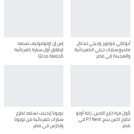
أبوغالي موتورز وجيلي تبحثان
إس إن اوتوموتيف تستعد
تصنيع سيارات جيلي الكهربائية
لإطلاق أول سيارة كهربائية
والهجينة في مصر
مُجمعة محليًا
لأول مرة خارج الصين.. راية أوتو
تويوتا إيجيبت تستعد لطرح
تطرح اكس بينج P7 Next في
سيارات كهربائية من تويوتا
مصر
ولكزس في مصر