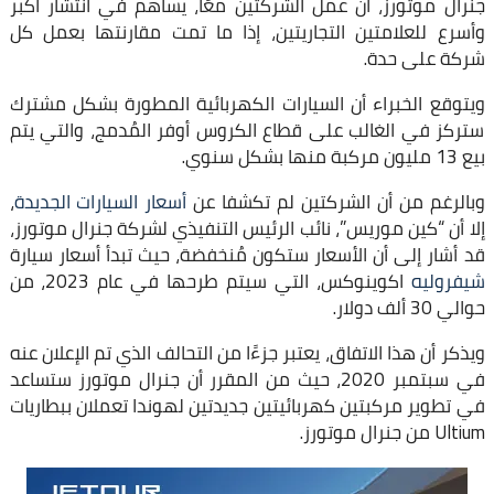
جنرال موتورز، أن عمل الشركتين معًا، يساهم في انتشار أكبر
وأسرع للعلامتين التجاريتين، إذا ما تمت مقارنتها بعمل كل
شركة على حدة.
ويتوقع الخبراء أن السيارات الكهربائية المطورة بشكل مشترك
ستركز في الغالب على قطاع الكروس أوفر المُدمج، والتي يتم
بيع 13 مليون مركبة منها بشكل سنوي.
وبالرغم من أن الشركتين لم تكشفا عن
أسعار السيارات الجديدة
،
إلا أن “كين موريس”، نائب الرئيس التنفيذي لشركة جنرال موتورز،
قد أشار إلى أن الأسعار ستكون مُنخفضة، حيث تبدأ أسعار سيارة
شيفروليه
اكوينوكس، التي سيتم طرحها في عام 2023، من
حوالي 30 ألف دولار.
ويذكر أن هذا الاتفاق، يعتبر جزءًا من التحالف الذي تم الإعلان عنه
في سبتمبر 2020، حيث من المقرر أن جنرال موتورز ستساعد
في تطوير مركبتين كهربائيتين جديدتين لهوندا تعملان ببطاريات
Ultium من جنرال موتورز.